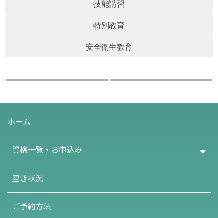
技能講習
特別教育
宿泊案内
アクセス
安全衛生教育
遠方からの免許取得の際に、便利でお得な宿泊プランをご用意し
掛川クレーン学校までのアクセス方法や、
ました。
周辺施設・送迎バスの乗降場所についてご案内します。
助成金・給付金制度
卒業生の声
Q＆A
教職員募集
ホーム
資格一覧・お申込み
空き状況
ご予約方法