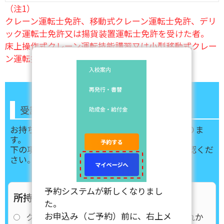
（注1）
クレーン運転士免許、移動式クレーン運転士免許、デリ
ック運転士免許又は揚貨装置運転士免許を受けた者。
床上操作式クレーン運転技能講習又は小型移動式クレー
ン運転技能講習を修了した者。
受講できるコースを確認する
お持ちの免許によって受けられるコースが変わりま
す。
下の項目を選び、あなたに合ったコースをご確認くだ
さい。
予約システムが新しくなりまし
所持免許・資格について
た。
お申込み（ご予約）前に、右上メ
クレーン・移動式クレーン運転免許のいずれか