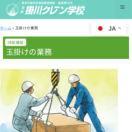
コ
メ
ン
テ
ン
ニ
ホーム
»
玉掛けの業務
JA
ツ
へ
ュ
ス
玉掛けの業務
キ
ッ
ー
プ