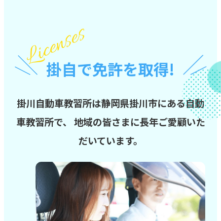
2025.06.10
【高齢者講習】2025年9月1日以降の料金改定のご案内
2025.02.08
日曜日のお申込受付について
掛自で免許を取得!
2024.10.24
一般通学生用オンライン学科教習誓約書はこちら
掛川自動車教習所は静岡県掛川市にある自動
車教習所で、
地域の皆さまに長年ご愛顧いた
だいています。