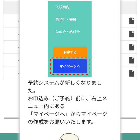
移動式クレーン
・令和3年後期
・令和4年前期
・令和4年後期
・令和5年後期
・令和5年前期
・令和6年前期
・令和6年後期
・令和7年前期
・令和7年後期
・令和8年前期
予約システムが新しくなりまし
た。
宿泊案内
アクセス
お申込み（ご予約）前に、右上メ
遠方からの免許取得の際に、便利でお得な宿泊プランをご用意し
掛川クレーン学校までのアクセス方法や、
ニュー内にある
ました。
周辺施設・送迎バスの乗降場所についてご案内します。
助成金・給付金制度
卒業生の声
Q＆A
教職員募集
「マイページへ」からマイページ
の作成をお願いいたします。