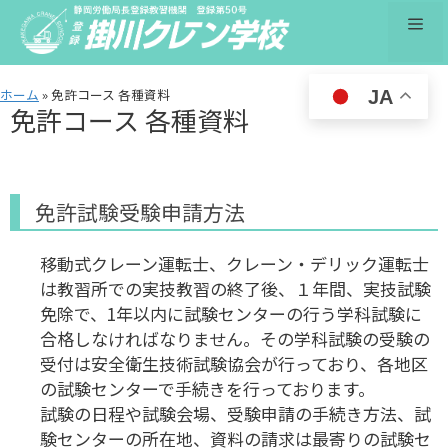
コ
メ
ン
テ
ン
ニ
ホーム
»
免許コース 各種資料
JA
ツ
免許コース 各種資料
へ
ュ
ス
キ
免許試験受験申請方法
ッ
ー
プ
移動式クレーン運転士、クレーン・デリック運転士
は教習所での実技教習の終了後、１年間、実技試験
免除で、1年以内に試験センターの行う学科試験に
合格しなければなりません。その学科試験の受験の
受付は安全衛生技術試験協会が行っており、各地区
の試験センターで手続きを行っております。
試験の日程や試験会場、受験申請の手続き方法、試
験センターの所在地、資料の請求は最寄りの試験セ